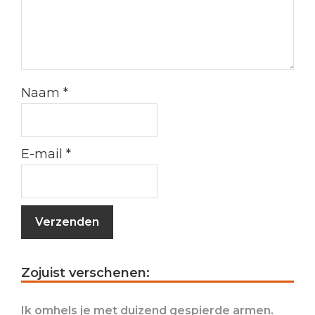
Naam
*
E-mail
*
Primary
Zojuist verschenen:
Sidebar
Ik omhels je met duizend gespierde armen.