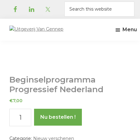
Skip
Skip
Skip
Skip
Search
to
to
to
to
this
primary
main
primary
footer
website
navigation
content
sidebar
Menu
Uitgeverij
Uitgeverij
Van
Amsterdam
Gennep
Beginselprogramma
Progressief Nederland
€
7,00
Beginselprogramma
Nu bestellen !
Progressief
Nederland
aantal
Categorie:
Nieuw verschenen