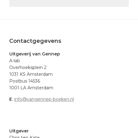
Footer
Contactgegevens
Uitgeverij van Gennep
A-lab
Overhoeksplein 2
1031 KS Amsterdam
Postbus 14536
1001 LA Amsterdam
E
:
info@vangennep-boeken.nl
.
Uitgever
Chris ten Kate