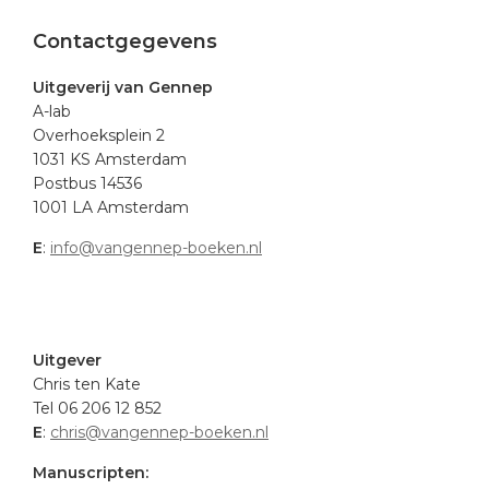
Footer
Contactgegevens
Uitgeverij van Gennep
A-lab
Overhoeksplein 2
1031 KS Amsterdam
Postbus 14536
1001 LA Amsterdam
E
:
info@vangennep-boeken.nl
.
Uitgever
Chris ten Kate
Tel 06 206 12 852
E
:
chris@vangennep-boeken.nl
Manuscripten: