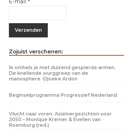
E-mail
*
Primary
Zojuist verschenen:
Sidebar
Ik omhels je met duizend gespierde armen.
De knellende wurggreep van de
manosphere -Djoeke Ardon
Beginselprogramma Progressief Nederland
Vlucht naar voren. Asielvergezichten voor
2050 – Monique Kremer & Evelien van
Roemburg (red.)