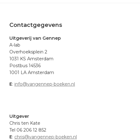
Footer
Contactgegevens
Uitgeverij van Gennep
A-lab
Overhoeksplein 2
1031 KS Amsterdam
Postbus 14536
1001 LA Amsterdam
E
:
info@vangennep-boeken.nl
.
Uitgever
Chris ten Kate
Tel 06 206 12 852
E
:
chris@vangennep-boeken.nl