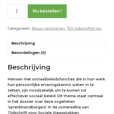
Tijdschrift
Nu bestellen !
voor
Sociale
Vraagstukken
Categorieën:
Nieuw verschenen
,
TSV tijdschriften los
–
zomer
2024
Beschrijving
aantal
Beoordelingen (0)
Beschrijving
Mensen met sociaalbeleidsfuncties die in hun werk
hun persoonlijke ervaringskennis weten in te
zetten, zijn noodzakelijk om te komen tot
effectiever sociaal beleid. Dit thema staat centraal
in het dossier over deze zogeheten
‘spreidstandburgers’ in de zomereditie van
Tijdschrift voor Sociale Vraagstukken.