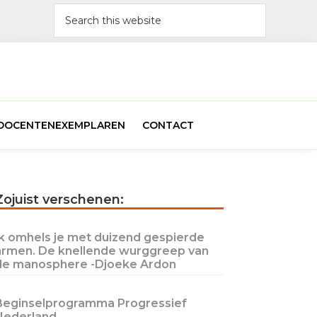
Search
this
website
N DOCENTENEXEMPLAREN
CONTACT
Primary
Zojuist verschenen:
Sidebar
Ik omhels je met duizend gespierde
armen. De knellende wurggreep van
de manosphere -Djoeke Ardon
Beginselprogramma Progressief
Nederland