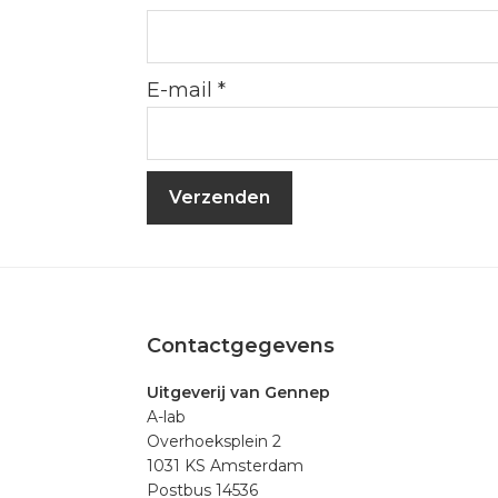
E-mail
*
Footer
Contactgegevens
Uitgeverij van Gennep
A-lab
Overhoeksplein 2
1031 KS Amsterdam
Postbus 14536