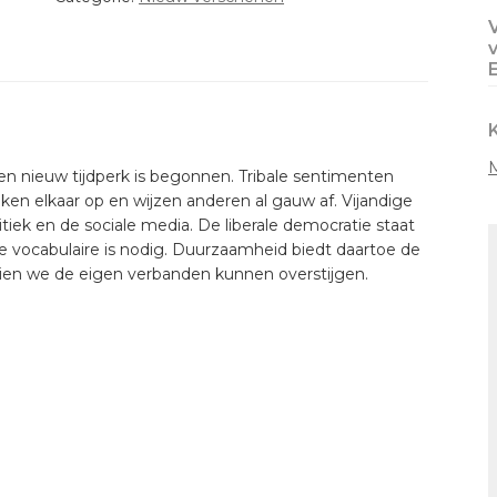
-
Hans
Boutellier
aantal
n nieuw tijdperk is begonnen. Tribale sentimenten
oeken elkaar op en wijzen anderen al gauw af. Vijandige
olitiek en de sociale media. De liberale democratie staat
 vocabulaire is nodig. Duurzaamheid biedt daartoe de
 indien we de eigen verbanden kunnen overstijgen.