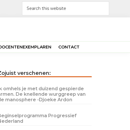
Search
this
website
N DOCENTENEXEMPLAREN
CONTACT
Primary
Zojuist verschenen:
Sidebar
Ik omhels je met duizend gespierde
armen. De knellende wurggreep van
de manosphere -Djoeke Ardon
Beginselprogramma Progressief
Nederland