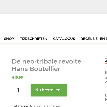
SHOP
TIJDSCHRIFTEN
CATALOGUS
RECENSIE- E
De neo-tribale revolte –
Hans Boutellier
€
19,99
De
Nu bestellen !
neo-
tribale
revolte
Categorie:
Nieuw verschenen