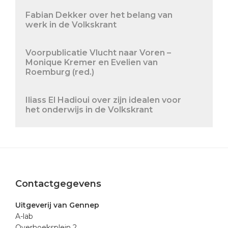
Fabian Dekker over het belang van
werk in de Volkskrant
Voorpublicatie Vlucht naar Voren –
Monique Kremer en Evelien van
Roemburg (red.)
Iliass El Hadioui over zijn idealen voor
het onderwijs in de Volkskrant
Footer
Contactgegevens
Uitgeverij van Gennep
A-lab
Overhoeksplein 2