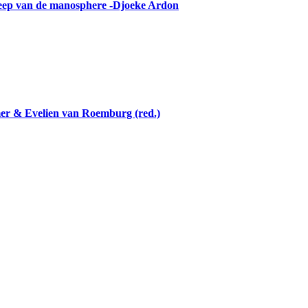
reep van de manosphere -Djoeke Ardon
mer & Evelien van Roemburg (red.)