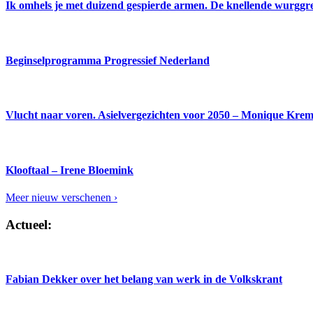
Ik omhels je met duizend gespierde armen. De knellende wurgg
Beginselprogramma Progressief Nederland
Vlucht naar voren. Asielvergezichten voor 2050 – Monique Kre
Klooftaal – Irene Bloemink
Meer nieuw verschenen ›
Actueel:
Fabian Dekker over het belang van werk in de Volkskrant