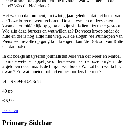
heette al snel ‘de opstand’ en ‘de revolte’. Wat was hier aan de
hand? Was dit Nederland?
Het was op dat moment, nu twintig jaar geleden, dat het beeld van
de ‘boze burgers’ werd geboren. De analyses en onderzoeken
kwamen onmiddellijk op gang en zijn sindsdien niet meer gestopt.
Wie zijn deze burgers en wat willen ze? De vrees kroop onder de
huid en die is nog altijd niet weg. Als de slogan ‘de Puinhopen van
Paars’ een revolte op gang kon brengen, kan ‘de Rotzooi van Rutte’
dat dan ook?
In dit boekje analyseren journalisten Jelle van der Meer en Marcel
Ham de wetenschappelijke onderzoeken naar de boze burger in de
afgelopen decennia. Is de burger wel boos? Wat zit hem werkelijk
dwars? En wat moeten politici en bestuurders hiermee?
isbn 9789461645678
40 pp
€ 5,99
bestellen
Primary Sidebar