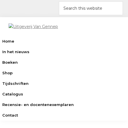
Skip
Skip
Skip
Skip
Search
to
to
to
to
this
primary
main
primary
footer
website
navigation
content
sidebar
Uitgeverij
Uitgeverij
Van
Amsterdam
Home
Gennep
In het nieuws
Boeken
Shop
Tijdschriften
Catalogus
Recensie- en docentenexemplaren
Contact