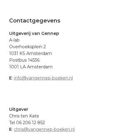
Footer
Contactgegevens
Uitgeverij van Gennep
A-lab
Overhoeksplein 2
1031 KS Amsterdam
Postbus 14536
1001 LA Amsterdam
E
:
info@vangennep-boeken.nl
.
Uitgever
Chris ten Kate
Tel 06 206 12 852
E
:
chris@vangennep-boeken.nl