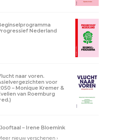
Beginselprogramma
Progressief Nederland
Vlucht naar voren.
Asielvergezichten voor
2050 – Monique Kremer &
Evelien van Roemburg
red.)
Klooftaal – Irene Bloemink
Meer nieuw verschenen ›