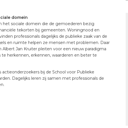
ociale domein
s in het sociale domein die de gemoederen bezig
financiële tekorten bij gemeenten. Woningnood en
d vinden professionals dagelijks de publieke zaak van de
regels en ruimte helpen ze mensen met problemen. Daar
Albert Jan Kruiter pleiten voor een nieuw paradigma
ls te herkennen, erkennen, waarderen en beter te
s actieonderzoekers bij de School voor Publieke
den. Dagelijks leren zij samen met professionals de
n.