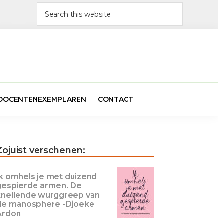
Search
this
website
N DOCENTENEXEMPLAREN
CONTACT
Primary
Zojuist verschenen:
Sidebar
Ik omhels je met duizend
gespierde armen. De
knellende wurggreep van
de manosphere -Djoeke
Ardon