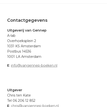
Footer
Contactgegevens
Uitgeverij van Gennep
A-lab
Overhoeksplein 2
1031 KS Amsterdam
Postbus 14536
1001 LA Amsterdam
E
:
info@vangennep-boeken.nl
.
Uitgever
Chris ten Kate
Tel 06 206 12 852
E
:
chris@vangennep-boeken.nl