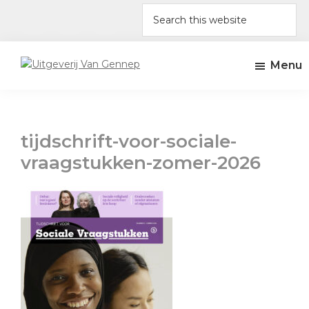
Skip
Skip
Skip
Skip
Search
to
to
to
to
this
primary
main
primary
footer
website
navigation
content
sidebar
Menu
Uitgeverij
Uitgeverij
Van
Amsterdam
Gennep
tijdschrift-voor-sociale-
vraagstukken-zomer-2026