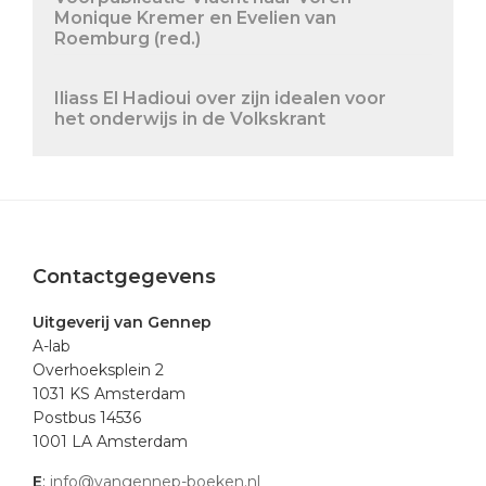
Monique Kremer en Evelien van
Roemburg (red.)
Iliass El Hadioui over zijn idealen voor
het onderwijs in de Volkskrant
Footer
Contactgegevens
Uitgeverij van Gennep
A-lab
Overhoeksplein 2
1031 KS Amsterdam
Postbus 14536
1001 LA Amsterdam
E
:
info@vangennep-boeken.nl