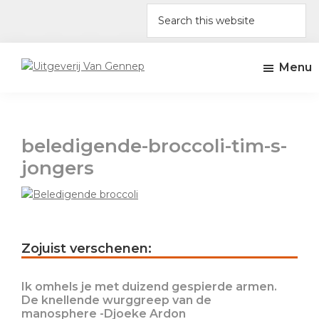
Skip
Skip
Skip
Skip
Search
to
to
to
to
this
primary
main
primary
footer
website
navigation
content
sidebar
Menu
Uitgeverij
Uitgeverij
Van
Amsterdam
Gennep
beledigende-broccoli-tim-s-
jongers
Primary
Zojuist verschenen:
Sidebar
Ik omhels je met duizend gespierde armen.
De knellende wurggreep van de
manosphere -Djoeke Ardon