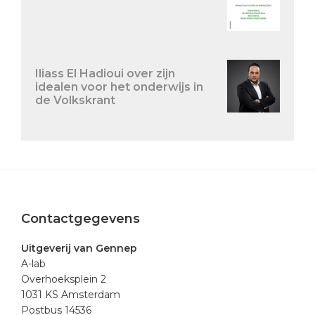
Iliass El Hadioui over zijn
idealen voor het onderwijs in
de Volkskrant
Footer
Contactgegevens
Uitgeverij van Gennep
A-lab
Overhoeksplein 2
1031 KS Amsterdam
Postbus 14536