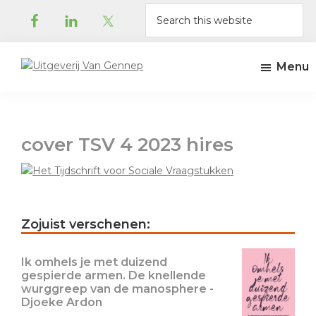
Skip
Skip
Skip
Skip
Search
to
to
to
to
this
primary
main
primary
footer
website
navigation
content
sidebar
Menu
Uitgeverij
Uitgeverij
Van
Amsterdam
Gennep
cover TSV 4 2023 hires
Primary
Zojuist verschenen:
Sidebar
Ik omhels je met duizend
gespierde armen. De knellende
wurggreep van de manosphere -
Djoeke Ardon