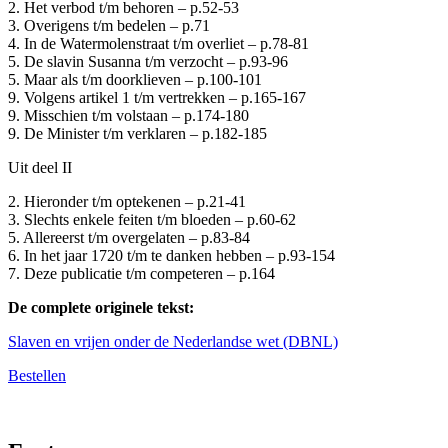
2. Het verbod t/m behoren – p.52-53
3. Overigens t/m bedelen – p.71
4. In de Watermolenstraat t/m overliet – p.78-81
5. De slavin Susanna t/m verzocht – p.93-96
5. Maar als t/m doorklieven – p.100-101
9. Volgens artikel 1 t/m vertrekken – p.165-167
9. Misschien t/m volstaan – p.174-180
9. De Minister t/m verklaren – p.182-185
Uit deel II
2. Hieronder t/m optekenen – p.21-41
3. Slechts enkele feiten t/m bloeden – p.60-62
5. Allereerst t/m overgelaten – p.83-84
6. In het jaar 1720 t/m te danken hebben – p.93-154
7. Deze publicatie t/m competeren – p.164
De complete originele tekst:
Slaven en vrijen onder de Nederlandse wet (DBNL)
Bestellen