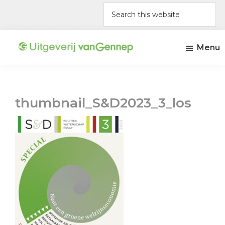
Skip
Skip
Skip
Skip
Search
to
to
to
to
this
primary
main
primary
footer
website
navigation
content
sidebar
Menu
Uitgeverij
Uitgeverij
Van
Amsterdam
Gennep
thumbnail_S&D2023_3_los