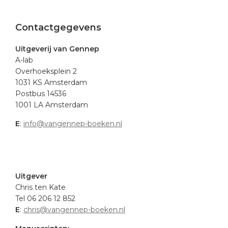
Footer
Contactgegevens
Uitgeverij van Gennep
A-lab
Overhoeksplein 2
1031 KS Amsterdam
Postbus 14536
1001 LA Amsterdam
E
:
info@vangennep-boeken.nl
.
Uitgever
Chris ten Kate
Tel 06 206 12 852
E
:
chris@vangennep-boeken.nl