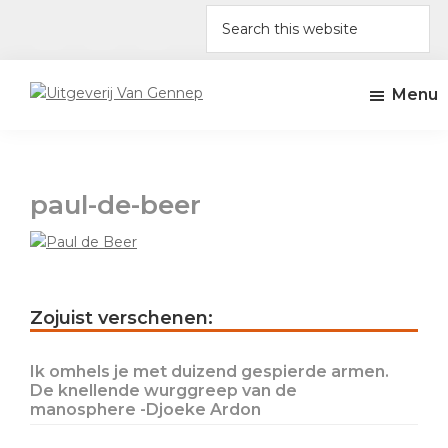
Skip
Skip
Skip
Skip
Search
to
to
to
to
this
primary
main
primary
footer
website
navigation
content
sidebar
Menu
Uitgeverij
Uitgeverij
Van
Amsterdam
Gennep
paul-de-beer
Primary
Zojuist verschenen:
Sidebar
Ik omhels je met duizend gespierde armen.
De knellende wurggreep van de
manosphere -Djoeke Ardon