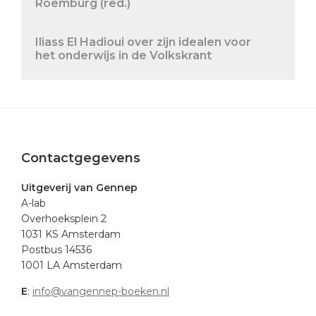
Roemburg (red.)
Iliass El Hadioui over zijn idealen voor
het onderwijs in de Volkskrant
Footer
Contactgegevens
Uitgeverij van Gennep
A-lab
Overhoeksplein 2
1031 KS Amsterdam
Postbus 14536
1001 LA Amsterdam
E
:
info@vangennep-boeken.nl