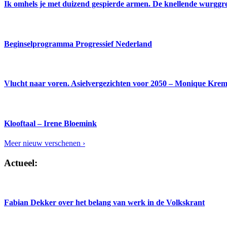
Ik omhels je met duizend gespierde armen. De knellende wurgg
Beginselprogramma Progressief Nederland
Vlucht naar voren. Asielvergezichten voor 2050 – Monique Kre
Klooftaal – Irene Bloemink
Meer nieuw verschenen ›
Actueel:
Fabian Dekker over het belang van werk in de Volkskrant