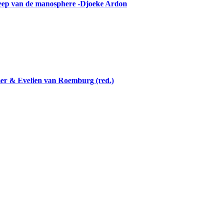
reep van de manosphere -Djoeke Ardon
mer & Evelien van Roemburg (red.)