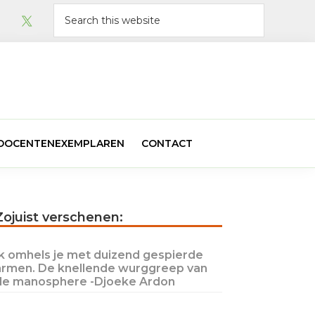
Search
this
website
N DOCENTENEXEMPLAREN
CONTACT
Primary
Zojuist verschenen:
Sidebar
Ik omhels je met duizend gespierde
armen. De knellende wurggreep van
de manosphere -Djoeke Ardon