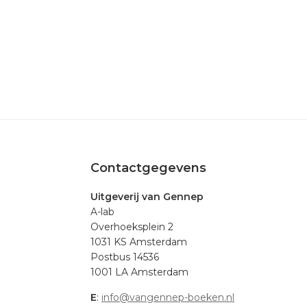
Footer
Contactgegevens
Uitgeverij van Gennep
A-lab
Overhoeksplein 2
1031 KS Amsterdam
Postbus 14536
1001 LA Amsterdam
E
:
info@vangennep-boeken.nl