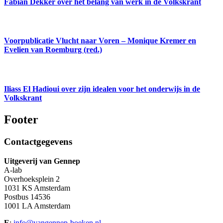
Fabian Dekker over het belang van werk in de Volkskrant
Voorpublicatie Vlucht naar Voren – Monique Kremer en
Evelien van Roemburg (red.)
Iliass El Hadioui over zijn idealen voor het onderwijs in de
Volkskrant
Footer
Contactgegevens
Uitgeverij van Gennep
A-lab
Overhoeksplein 2
1031 KS Amsterdam
Postbus 14536
1001 LA Amsterdam
E
:
info@vangennep-boeken.nl